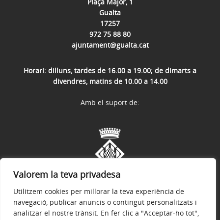
Plaça Major, 1
Gualta
17257
972 75 88 80
ajuntament@gualta.cat
Horari: dilluns, tardes de 16.00 a 19.00; de dimarts a
divendres, matins de 10.00 a 14.00
Amb el suport de:
Valorem la teva privadesa
Utilitzem cookies per millorar la teva experiència de
navegació, publicar anuncis o contingut personalitzats i
analitzar el nostre trànsit. En fer clic a "Acceptar-ho tot",