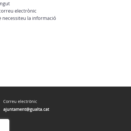
ingut
correu electrònic
è necessiteu la informació
Correu electrònic
ajuntament@gualta.cat