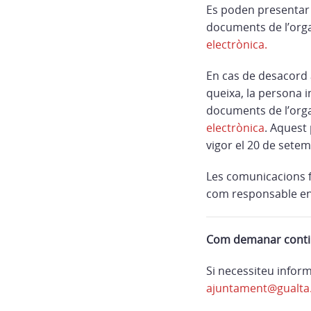
Es poden presentar s
documents de l’organ
electrònica.
En cas de desacord a
queixa, la persona i
documents de l’organ
electrònica
. Aquest
vigor el 20 de sete
Les comunicacions f
com responsable en 
Com demanar contin
Si necessiteu infor
ajuntament@gualta.