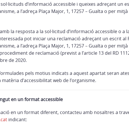
ol·licituds d’informació accessible i queixes adreçant un esc
isme, a l’adreça Plaça Major, 1, 17257 – Gualta o per mitjà
mb la resposta a la sol·licitud d’informació accessible o a 
nteressada pot iniciar una reclamació adreçant un escrit al 
isme, a l’adreça Plaça Major, 1, 17257 – Gualta o per mitjà
 procediment de reclamació (previst a l’article 13 del RD 11
mbre de 2020.
ormulades pels motius indicats a aquest apartat seran ates
matèria d’accessibilitat web de l’organisme.
gut en un format accessible
mació en un format diferent, contacteu amb nosaltres a trav
cat
indicant: