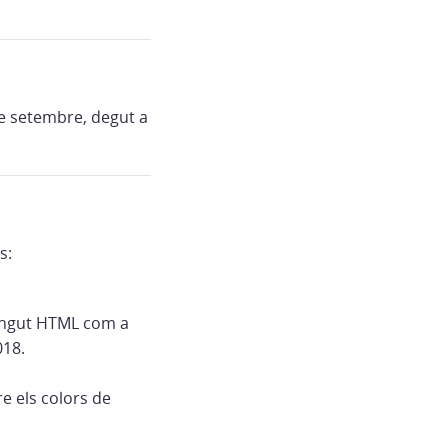
de setembre, degut a
s:
tingut HTML com a
018.
e els colors de