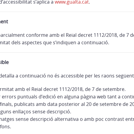
’accessibilitat s’aplica a
www.gualta.cat
.
ment
parcialment conforme amb el Reial decret 1112/2018, de 7 
itat dels aspectes que s’indiquen a continuació.
ible
detalla a continuació no és accessible per les raons següent
mitat amb el Reial decret 1112/2018, de 7 de setembre.
r errors puntuals d’edició en alguna pàgina web tant a con
inals, publicats amb data posterior al 20 de setembre de 2
lguns enllaços sense descripció.
matges sense descripció alternativa o amb poc contrast entr
 fons.