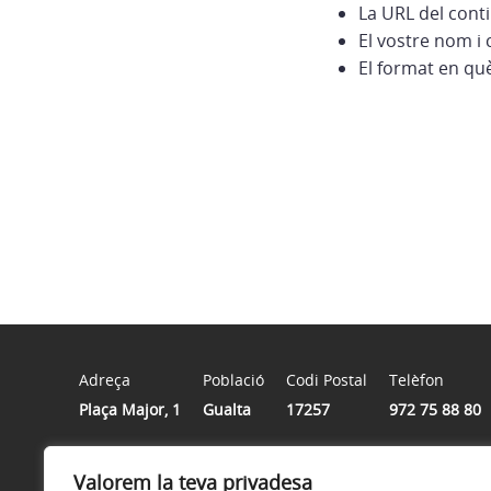
La URL del cont
El vostre nom i 
El format en qu
Adreça
Població
Codi Postal
Telèfon
Plaça Major, 1
Gualta
17257
972 75 88 80
Valorem la teva privadesa
Horari