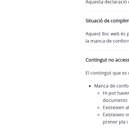
Aquesta declaració d
Situació de compli
Aquest lloc web és 
la manca de conform
Contingut no access
El contingut que es 
Manca de confor
Hi pot have
documents f
Existeixen a
Existeixen i
primer pla i