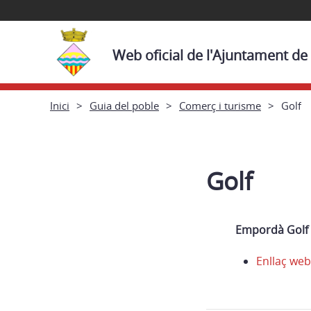
Web oficial de l'Ajuntament de
Inici
Guia del poble
Comerç i turisme
Golf
Golf
Empordà Golf 
Enllaç we