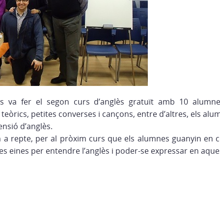
s va fer el segon curs d’anglès gratuït amb 10 alumnes
i teòrics, petites converses i cançons, entre d’altres, els al
ensió d’anglès.
a repte, per al pròxim curs que els alumnes guanyin en co
les eines per entendre l’anglès i poder-se expressar en aque