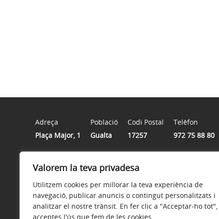
Adreça
Població
Codi Postal
Telèfon
Plaça Major, 1
Gualta
17257
972 75 88 80
Valorem la teva privadesa
Horari
Horari: dilluns, tardes de 16.00 a 19.00; de dimarts a d
Utilitzem cookies per millorar la teva experiència de
navegació, publicar anuncis o contingut personalitzats i
analitzar el nostre trànsit. En fer clic a "Acceptar-ho tot",
acceptes l'ús que fem de les cookies.
Avís legal
Política de privacitat
Accessibilitat