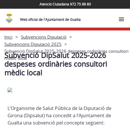
Atenció Ciutadana 972 75 88 80
Web oficial de l'Ajuntament de Gualta
Inici
Subvencions Diputació
Subvencions Diputació 2025
Subvenció DipSalut 2025-2026 despeses ordinàries consultori
Subvenció DipSalut 2025-2026
mèdic local
despeses ordinàries consultori
mèdic local
L’Organisme de Salut Pública de la Diputació de
Girona (Dipsalut) ha concedit a l’Ajuntament de
Gualta una subvenció pel concepte següent: